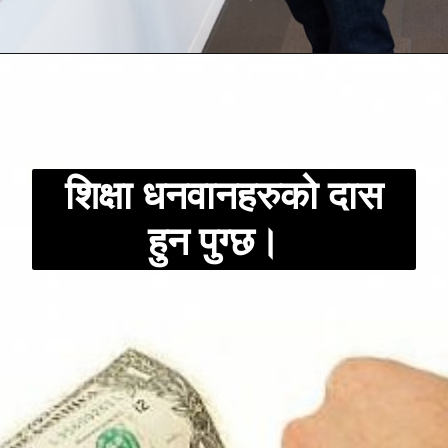
शिक्षा धनवानहरुको दास
हुन पुग्छ।