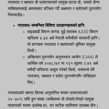
नातावाद र पक्षपात यो भ्रष्टाचारको प्रमुख घटक हो, जसले योग्य
व्यक्तिहरूलाई अवसरबाट वञ्चित गर्दै अक्षमता र स्रोतको दुरुपयोग
निम्त्याउँछ।
नातावाद-सम्बन्धित विशिष्ट उदाहरणहरूको हानि
:
वाइडबडी विमान काण्ड: दुई एयरबस A330 विमान
खरिदमा ४.३४ अर्ब नेपाली रूपैयाँको सरकारी हानि।
यो काण्डमा नातावाद र पक्षपातको भूमिका प्रमुख
थियो।
अख्तियार दुरुपयोग अनुसन्धान आयोग (CIAA) ले
आर्थिक वर्ष २०७८/७९ मा १३१ मुद्दामा २.७९ अर्ब
रूपैयाँ जरिवाना असुल गरेको थियो, जसमध्ये धेरै
नातावाद, पक्षपात र स्रोत दुरुपयोगसँग जोडिएका
थिए।
नातावादको समग्र हिस्सा अनुमानित रूपमा भ्रष्टाचारको
२०-३०% जति हुन सक्छ (सर्भेहरूमा यो दोस्रो/तेस्रो प्रमुख
प्रकारको रूपमा उल्लेख छ), तर सटीक प्रतिशत उपलब्ध छैन।