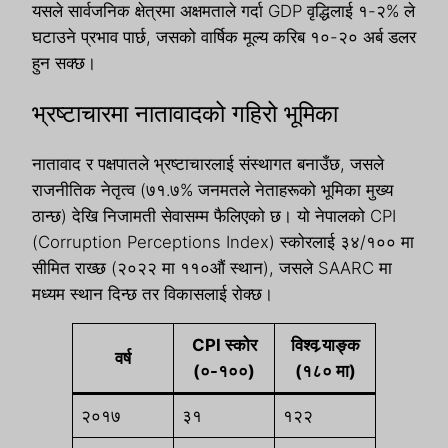
यसले सार्वजनिक क्षेत्रमा अक्षमताले गर्दा GDP वृद्धिलाई १-२% ले
घटाउने प्रभाव पार्छ, जसको वार्षिक मूल्य करिब १०-२० अर्ब डलर
हुन सक्छ।
भ्रष्टाचारमा नातावादको गहिरो भूमिका
नातावाद र पक्षपातले भ्रष्टाचारलाई संस्थागत बनाउँछ, जसले
राजनीतिक नेतृत्व (७१.७% जनमतले नेताहरूको भूमिका मुख्य
ठान्छ) देखि निजामती सेवासम्म फैलिएको छ। यो नेपालको CPI
(Corruption Perceptions Index) स्कोरलाई ३४/१०० मा
सीमित राख्छ (२०२२ मा ११०औं स्थान), जसले SAARC मा
मध्यम स्थान दिन्छ तर विकासलाई रोक्छ।
CPI स्कोर
विश्व र्‍याङ्क
वर्ष
(०-१००)
(१८० मा)
२०१७
३१
१२२