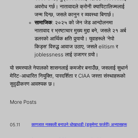
अवरोध गर्छ। नातावादले क्रोनी क्यापिटालिज्मलाई
जन्म दिन्छ, जसले कानुन र व्यवस्था बिगार्छ।
सामाजिक
: २०२५ को जेन जेड आन्दोलनमा
नातावाद र भ्रष्टाचार मुख्य मुद्दा बने, जसले २१ अर्ब
डलरको आर्थिक क्षति पुर्‍यायो। युवाहरूले ‘नेपो
किड्स’ विरुद्ध आवाज उठाए, जसले elitism र
joblessness लाई उजागर गर्‍यो।
यो समस्याले नेपालको शासनलाई कमजोर बनाउँछ, जसलाई सुधार्न
मेरिट-आधारित नियुक्ति, पारदर्शिता र CIAA जस्ता संस्थाहरूको
सुदृढीकरण आवश्यक छ।
More Posts
कागजात नक्कली बनाउने धोखाधडी (डकुमेन्ट फर्जरी) अभ्यासहरू
05.11