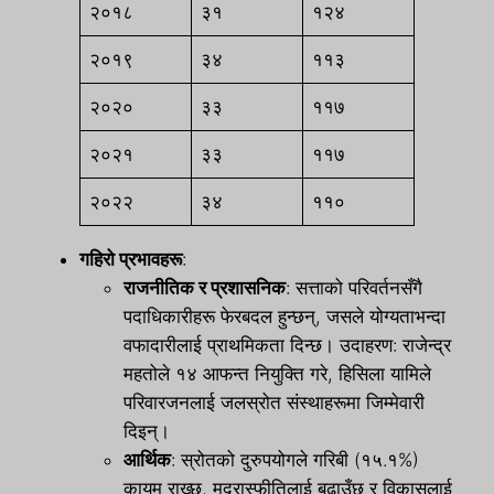
२०१८
३१
१२४
२०१९
३४
११३
२०२०
३३
११७
२०२१
३३
११७
२०२२
३४
११०
गहिरो प्रभावहरू
:
राजनीतिक र प्रशासनिक
: सत्ताको परिवर्तनसँगै
पदाधिकारीहरू फेरबदल हुन्छन्, जसले योग्यताभन्दा
वफादारीलाई प्राथमिकता दिन्छ। उदाहरण: राजेन्द्र
महतोले १४ आफन्त नियुक्ति गरे, हिसिला यामिले
परिवारजनलाई जलस्रोत संस्थाहरूमा जिम्मेवारी
दिइन्।
आर्थिक
: स्रोतको दुरुपयोगले गरिबी (१५.१%)
कायम राख्छ, मुद्रास्फीतिलाई बढाउँछ र विकासलाई