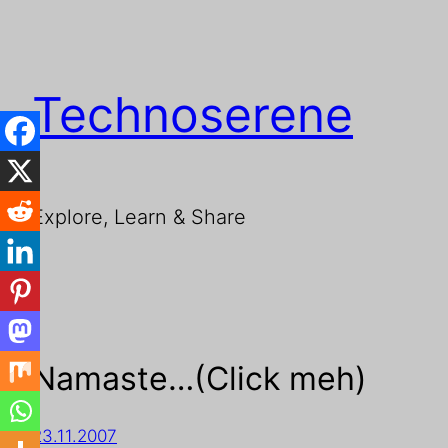
Technoserene
Explore, Learn & Share
Namaste…(Click meh)
23.11.2007