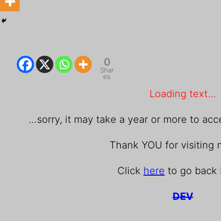
0
Shar
es
Loading text…
…sorry, it may take a year or more to acc
Thank YOU for visiting 
Click
here
to go back
DEV