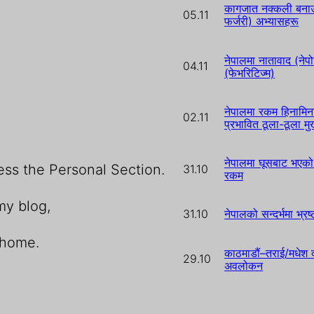
कागजात नक्कली बनाउन
05.11
फर्जरी) अभ्यासहरू
नेपालमा नातावाद (नेपो
04.11
(फेभरिटिज्म)
नेपालमा रकम हिनामिन
02.11
प्रभावित ठूला-ठूला म
नेपालमा घूसबाट भएको 
ess the Personal Section.
31.10
रकम
my blog,
31.10
नेपालको सन्दर्भमा भ्र
 home.
काठमाडौं–तराई/मधेश द
29.10
अवलोकन