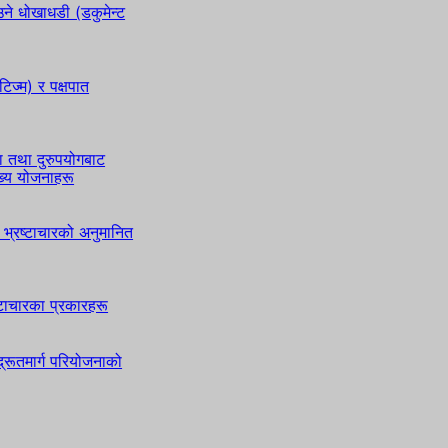
े धोखाधडी (डकुमेन्ट
टिज्म) र पक्षपात
ा तथा दुरुपयोगबाट
ुख्य योजनाहरू
भ्रष्टाचारको अनुमानित
ष्टाचारका प्रकारहरू
्रूतमार्ग परियोजनाको